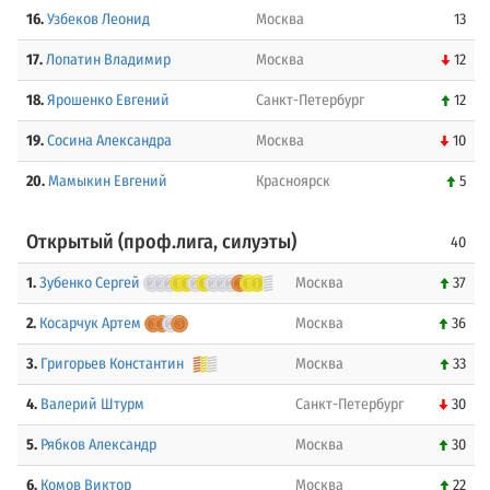
16.
Узбеков Леонид
Москва
13
17.
Лопатин Владимир
Москва
12
18.
Ярошенко Евгений
Санкт-Петербург
12
19.
Сосина Александра
Москва
10
20.
Мамыкин Евгений
Красноярск
5
Открытый (проф.лига, силуэты)
40
1.
Зубенко Сергей
Москва
37
2.
Косарчук Артем
Москва
36
3.
Григорьев Константин
Москва
33
4.
Валерий Штурм
Санкт-Петербург
30
5.
Рябков Александр
Москва
30
6.
Комов Виктор
Москва
22