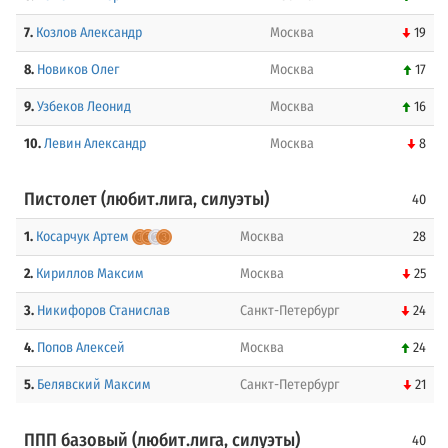
7.
Козлов Александр
Москва
19
8.
Новиков Олег
Москва
17
9.
Узбеков Леонид
Москва
16
10.
Левин Александр
Москва
8
Пистолет (любит.лига, силуэты)
40
1.
Косарчук Артем
Москва
28
2.
Кириллов Максим
Москва
25
3.
Никифоров Станислав
Санкт-Петербург
24
4.
Попов Алексей
Москва
24
5.
Белявский Максим
Санкт-Петербург
21
ППП базовый (любит.лига, силуэты)
40