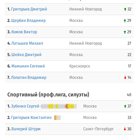
1.
Григорьев Дмитрий
Нижний Новгород
32
2.
Щербин Владимир
Москва
29
3.
Комов Виктор
Москва
29
4.
Латышев Михаил
Нижний Новгород
27
5.
Шейко Дмитрий
Москва
22
6.
Мамыкин Евгений
Красноярск
17
7.
Лопатин Владимир
Москва
14
Спортивный (проф.лига, силуэты)
40
1.
Зубенко Сергей
Москва
37
2.
Григорьев Константин
Москва
33
3.
Валерий Штурм
Санкт-Петербург
30