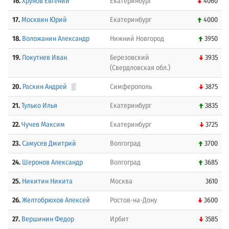
16.
Хрунов Евгений
Екатеринбург
4060
17.
Москвин Юрий
Екатеринбург
4000
18.
Воложанин Александр
Нижний Новгород
3950
19.
Покутнев Иван
Березовский
3935
(Свердловская обл.)
20.
Раскин Андрей
Симферополь
3875
21.
Тулько Илья
Екатеринбург
3835
22.
Чучев Максим
Екатеринбург
3725
23.
Самусев Дмитрий
Волгоград
3700
24.
Шеронов Александр
Волгоград
3685
25.
Никитин Никита
Москва
3610
26.
Желтобрюхов Алексей
Ростов-на-Дону
3600
27.
Вершинин Федор
Ирбит
3585