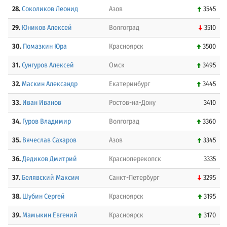
28.
Соколиков Леонид
Азов
3545
29.
Юников Алексей
Волгоград
3510
30.
Помазкин Юра
Красноярск
3500
31.
Сунгуров Алексей
Омск
3495
32.
Маскин Александр
Екатеринбург
3445
33.
Иван Иванов
Ростов-на-Дону
3410
34.
Гуров Владимир
Волгоград
3360
35.
Вячеслав Сахаров
Азов
3345
36.
Дедиков Дмитрий
Красноперекопск
3335
37.
Белявский Максим
Санкт-Петербург
3295
38.
Шубин Сергей
Красноярск
3195
39.
Мамыкин Евгений
Красноярск
3170