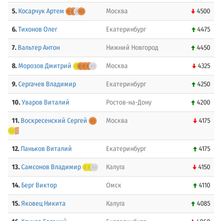
5.
Косарчук Артем
Москва
4500
6.
Тихонов Олег
Екатеринбург
4475
7.
Вальтер Антон
Нижний Новгород
4450
8.
Морозов Дмитрий
Москва
4325
9.
Сергачев Владимир
Екатеринбург
4250
10.
Уваров Виталий
Ростов-на-Дону
4200
11.
Воскресенский Сергей
Москва
4175
12.
Паньков Виталий
Екатеринбург
4175
13.
Самсонов Владимир
Калуга
4150
14.
Берг Виктор
Омск
4110
15.
Яковец Никита
Калуга
4085