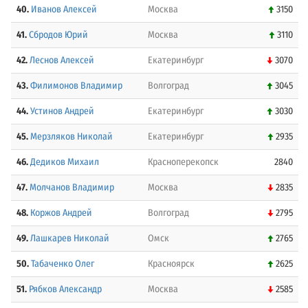
40.
Иванов Алексей
Москва
3150
41.
Сбродов Юрий
Москва
3110
42.
Леснов Алексей
Екатеринбург
3070
43.
Филимонов Владимир
Волгоград
3045
44.
Устинов Андрей
Екатеринбург
3030
45.
Мерзляков Николай
Екатеринбург
2935
46.
Дедиков Михаил
Красноперекопск
2840
47.
Молчанов Владимир
Москва
2835
48.
Коржов Андрей
Волгоград
2795
49.
Лашкарев Николай
Омск
2765
50.
Табаченко Олег
Красноярск
2625
51.
Рябков Александр
Москва
2585