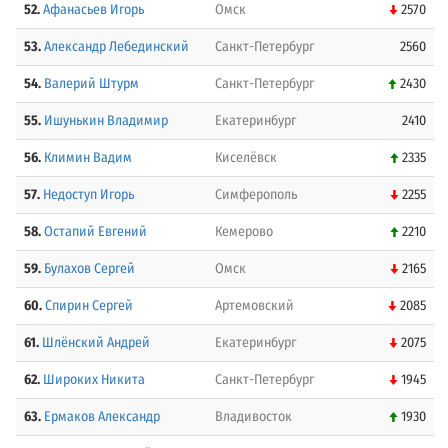
52.
Афанасьев Игорь
Омск
2570
53.
Александр Лебединский
Санкт-Петербург
2560
54.
Валерий Штурм
Санкт-Петербург
2430
55.
Ишунькин Владимир
Екатеринбург
2410
56.
Климин Вадим
Киселёвск
2335
57.
Недоступ Игорь
Симферополь
2255
58.
Остапий Евгений
Кемерово
2210
59.
Булахов Сергей
Омск
2165
60.
Спирин Сергей
Артемовский
2085
61.
Шлёнский Андрей
Екатеринбург
2075
62.
Широких Никита
Санкт-Петербург
1945
63.
Ермаков Александр
Владивосток
1930