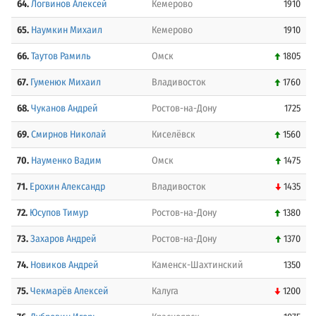
64.
Логвинов Алексей
Кемерово
1910
65.
Наумкин Михаил
Кемерово
1910
66.
Таутов Рамиль
Омск
1805
67.
Гуменюк Михаил
Владивосток
1760
68.
Чуканов Андрей
Ростов-на-Дону
1725
69.
Смирнов Николай
Киселёвск
1560
70.
Науменко Вадим
Омск
1475
71.
Ерохин Александр
Владивосток
1435
72.
Юсупов Тимур
Ростов-на-Дону
1380
73.
Захаров Андрей
Ростов-на-Дону
1370
74.
Новиков Андрей
Каменск-Шахтинский
1350
75.
Чекмарёв Алексей
Калуга
1200