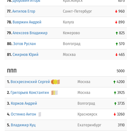
76.
Дубровин Игорь
Красноярск
1075
77.
Антипов Егор
Санкт-Петербург
960
78.
Вавржин Андрей
Калуга
890
79.
Алексеев Владимир
Кемерово
825
80.
Зотов Руслан
Волгоград
570
81.
Смирнов Юрий
Москва
465
ППП
5000
1.
Воскресенский Сергей
Москва
4200
2.
Григорьев Константин
Москва
3925
3.
Коржов Андрей
Волгоград
3735
4.
Остянко Антон
Красноярск
3260
5.
Владимир Куц
Екатеринбург
3110